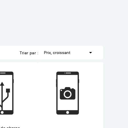

Prix, croissant
Trier par :
de charge -