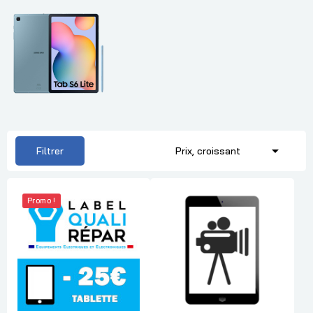

Filtrer
Prix, croissant
Promo !