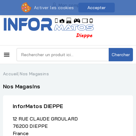
Mon compte
Activer les cookies
Accepter

Chercher
Accueil
Nos Magasins
Nos Magasins
InforMatos DIEPPE
12 RUE CLAUDE GROULARD
76200 DIEPPE
France