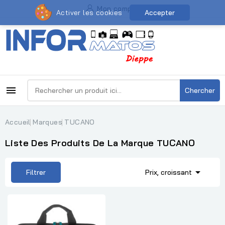
Mon compte
Activer les cookies
Accepter

Chercher
Accueil
Marques
TUCANO
Liste Des Produits De La Marque TUCANO

Filtrer
Prix, croissant