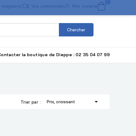
0
 magasins
Vos commandes
Mon compte
Chercher
ntacter la boutique de Dieppe : 02 35 04 07 99

Prix, croissant
Trier par :