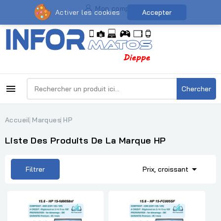
Mon compte
Activer les cookies
Accepter

Chercher
Accueil
Marques
HP
Liste Des Produits De La Marque HP

Filtrer
Prix, croissant