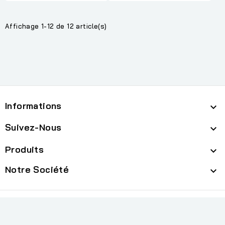
Affichage 1-12 de 12 article(s)
Informations

Suivez-Nous

Produits

Notre Société

cp
© 2026 - Logiciel e-commerce par PrestaShop