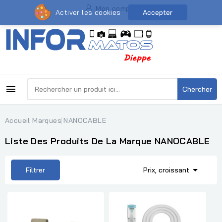
Mon compte
Activer les cookies
Accepter

Chercher
Accueil
Marques
NANOCABLE
Liste Des Produits De La Marque NANOCABLE

Filtrer
Prix, croissant