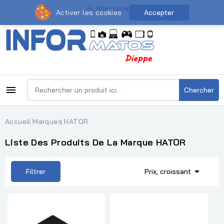
Mon compte
Activer les cookies
Accepter

Chercher
Accueil
Marques
HATOR
Liste Des Produits De La Marque HATOR

Filtrer
Prix, croissant