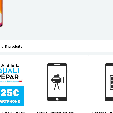
y a 11 produits.
 - SMARTPHONE
Lentille Camera arrière -
Batterie - 