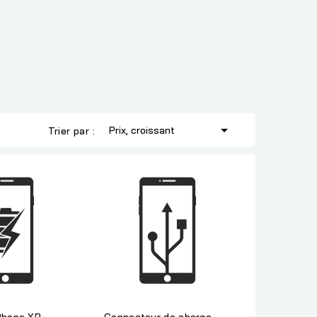

Prix, croissant
Trier par :
iPhone XR -
Connecteur de charge -