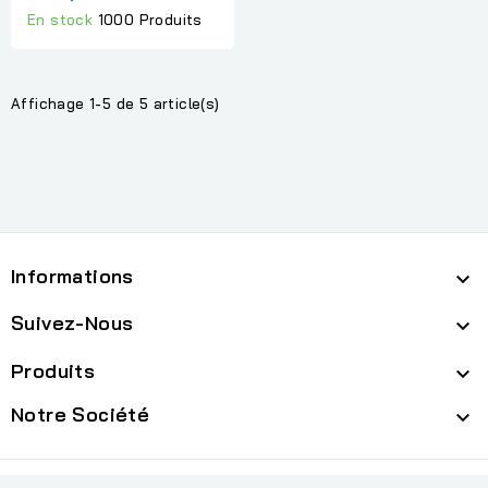
En stock
1000 Produits
Affichage 1-5 de 5 article(s)
Informations

Suivez-Nous

Produits

Notre Société

cp
© 2026 - Logiciel e-commerce par PrestaShop