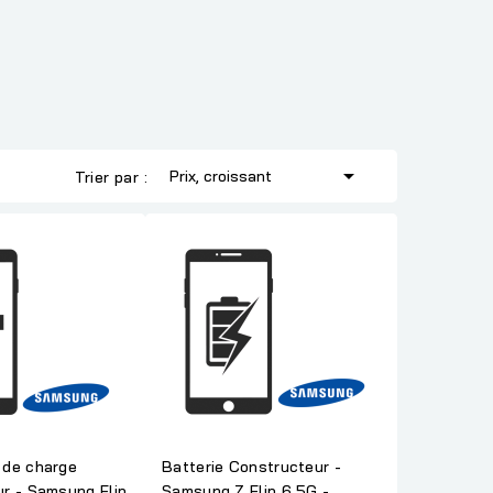

Prix, croissant
Trier par :
 de charge
Batterie Constructeur -
r - Samsung Flip
Samsung Z Flip 6 5G -