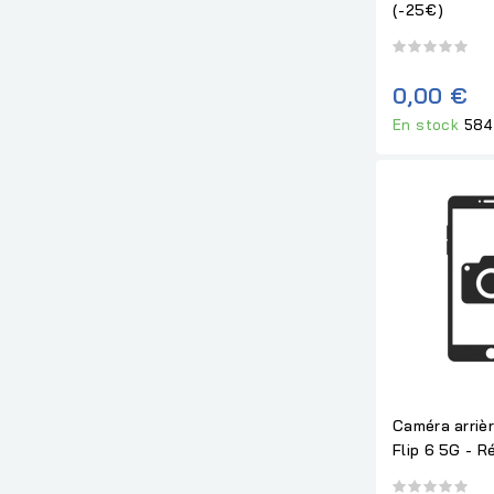
(-25€)
0,00 €
En stock
584
Caméra arriè
Flip 6 5G - R