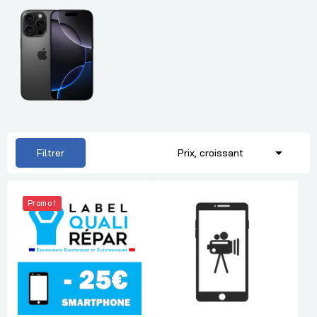

Filtrer
Prix, croissant
Promo !