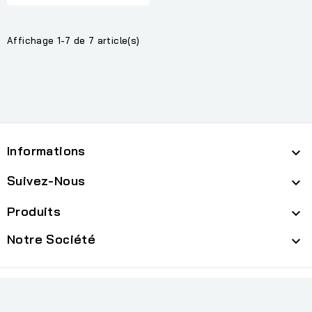
Affichage 1-7 de 7 article(s)
Informations

Suivez-Nous

Produits

Notre Société

cp
© 2026 - Logiciel e-commerce par PrestaShop