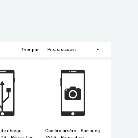

Prix, croissant
Trier par :
de charge -
Caméra arrière - Samsung
0S - Réparation
A20S - Réparation