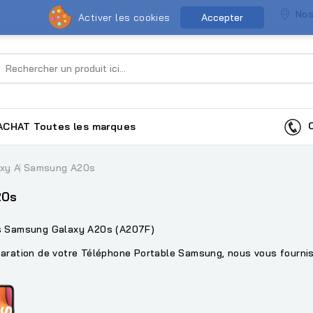
Nos
Activer les cookies
Accepter
Co
ACHAT
Toutes les marques
axy A
Samsung A20s
20s
s Samsung Galaxy A20s (A207F)
aration de votre Téléphone Portable Samsung, nous vous fourniss