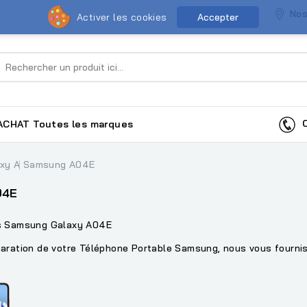
Nos
Activer les cookies
Accepter
Co
ACHAT
Toutes les marques
axy A
Samsung A04E
04E
ns Samsung Galaxy A04E
aration de votre Téléphone Portable Samsung, nous vous fourniss