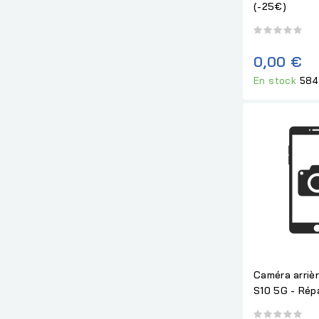
(-25€)
0,00 €
En stock
584
Caméra arriè
S10 5G - Rép