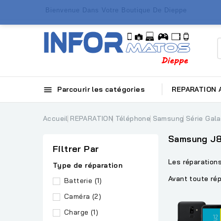
Bienvenue Dans Votre Boutique De Dieppe

Parcourir les catégories
REPARATION
Accueil
REPARATION
Téléphone
Samsung
Série Gal
Samsung J
Filtrer Par
Les réparation
Type de réparation
Avant toute rép
Batterie
(1)
Caméra
(2)
Charge
(1)