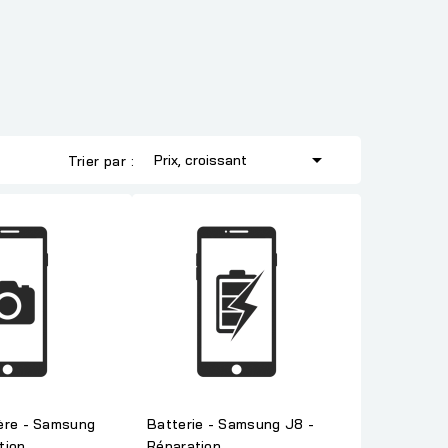

Prix, croissant
Trier par :
ère - Samsung
Batterie - Samsung J8 -
tion
Réparation