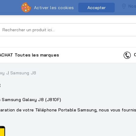
Nos
Activer les cookies
Accepter
Co
ACHAT
Toutes les marques
axy J
Samsung J8
8
s Samsung Galaxy J8 (J810F)
aration de votre Téléphone Portable Samsung, nous vous fourniss