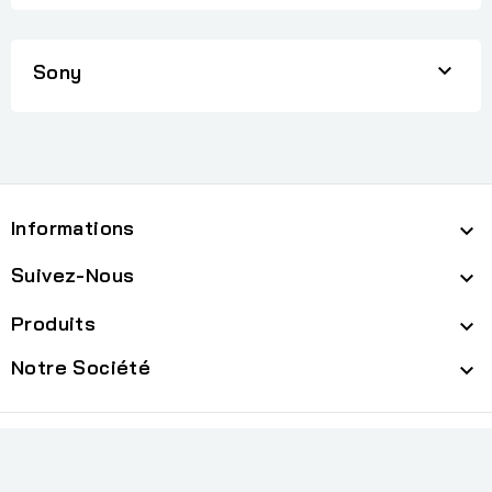

Sony
Informations

Suivez-Nous

Produits

Notre Société

cp
© 2026 - Logiciel e-commerce par PrestaShop