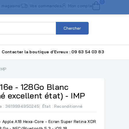
0
 magasins
Vos commandes
Mon compte
Chercher
Contacter la boutique d'Evreux : 09 63 54 03 83
 IMP
16e - 128Go Blanc
é excellent état) - IMP
e
: 3619994950245
État :
Reconditionné
 Apple A18 Hexa-Core - Ecran Super Retina XDR
28 Go - NFC/Bluetooth 5.3 - iOS 18