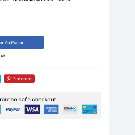
er Au Panier
ock
Pinterest
rantee safe checkout