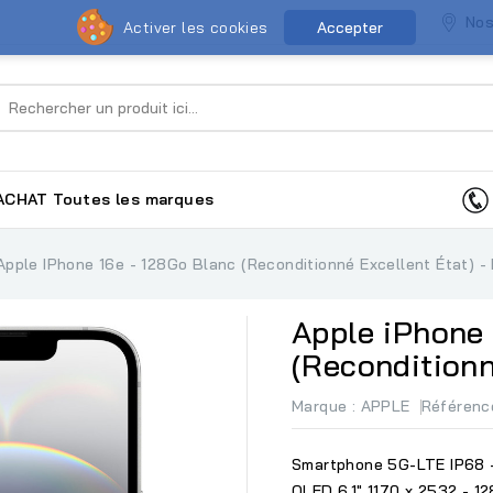
Nos
Activer les cookies
Accepter
ACHAT
Toutes les marques
Apple IPhone 16e - 128Go Blanc (Reconditionné Excellent État) -
Apple iPhone 
(Reconditionn
Marque :
APPLE
Référenc
Smartphone 5G-LTE IP68 -
OLED 6.1" 1170 x 2532 - 1