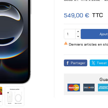
TTC
549,00 €
Ajout

Derniers articles en st
Partager
Tweet
Gua
