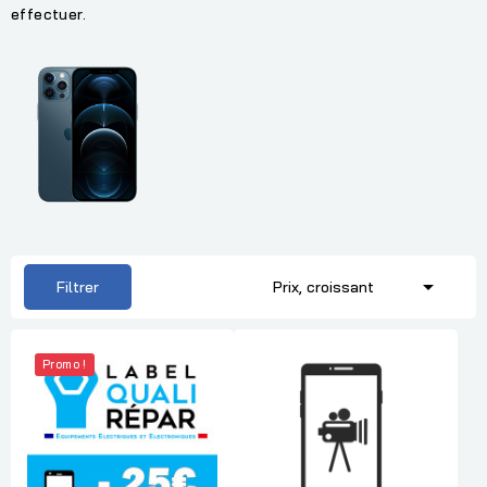
effectuer.

Filtrer
Prix, croissant
Promo !