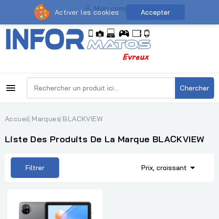
Mon compte
Activer les cookies
Accepter

Chercher
Accueil
Marques
BLACKVIEW
Liste Des Produits De La Marque BLACKVIEW

Filtrer
Prix, croissant