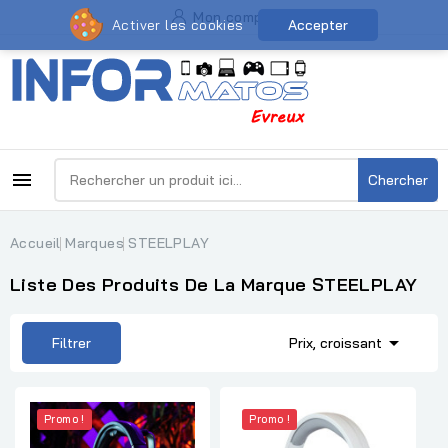
Mon compte
Activer les cookies
Accepter

Chercher
Accueil
Marques
STEELPLAY
Liste Des Produits De La Marque STEELPLAY

Filtrer
Prix, croissant
Promo !
Promo !