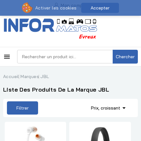
Mon compte
Activer les cookies
Accepter

Chercher
Accueil
Marques
JBL
Liste Des Produits De La Marque JBL

Filtrer
Prix, croissant