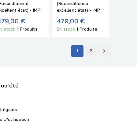
Reconditionné
(Reconditionné
xcellent état) - IMP
excellent état) - IMP
479,00 €
479,00 €
n stock
1 Produits
En stock
1 Produits
1
2

Société
 Légales
s D'utilisation