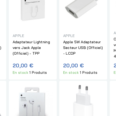
A
APPLE
APPLE
C
s
Adaptateur Lightning
Apple 5W Adaptateur
v
)
vers Jack Apple
Secteur USB (Officiel)
M
(Officiel) - TPP
- LCDP
4
20,00 €
20,00 €
En stock
1 Produits
En stock
1 Produits
E