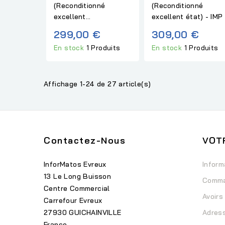
(Reconditionné
(Reconditionné
excellent...
excellent état) - IMP
299,00 €
309,00 €
En stock
1 Produits
En stock
1 Produits
Affichage 1-24 de 27 article(s)
Contactez-Nous
VOT
InforMatos Evreux
Inform
13 Le Long Buisson
Comm
Centre Commercial
Avoirs
Carrefour Evreux
27930 GUICHAINVILLE
Adres
France