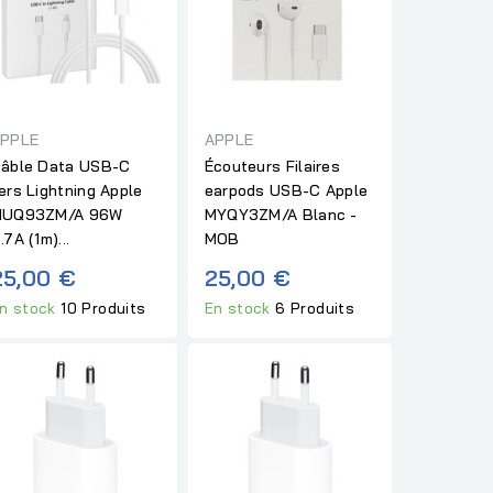
PPLE
APPLE
âble Data USB-C
Écouteurs Filaires
ers Lightning Apple
earpods USB-C Apple
UQ93ZM/A 96W
MYQY3ZM/A Blanc -
.7A (1m)...
MOB
25,00 €
25,00 €
n stock
10 Produits
En stock
6 Produits