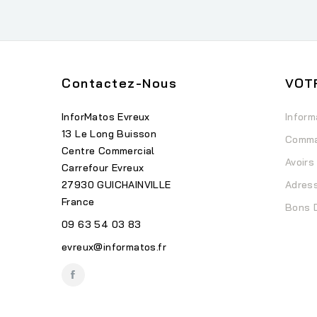
Contactez-Nous
VOT
InforMatos Evreux
Inform
13 Le Long Buisson
Comm
Centre Commercial
Avoirs
Carrefour Evreux
27930 GUICHAINVILLE
Adres
France
Bons 
09 63 54 03 83
evreux@informatos.fr