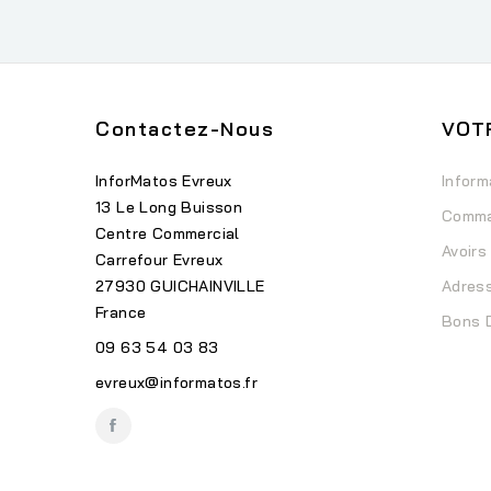
Contactez-Nous
VOT
InforMatos Evreux
Inform
13 Le Long Buisson
Comm
Centre Commercial
Avoirs
Carrefour Evreux
27930 GUICHAINVILLE
Adres
France
Bons 
09 63 54 03 83
evreux@informatos.fr