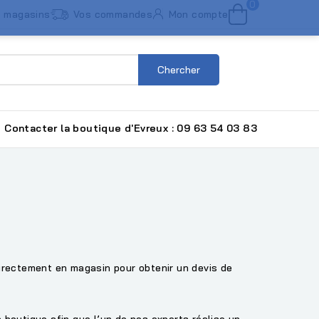
0
 magasins
Vos commandes
Mon compte
Chercher
Contacter la boutique d'Evreux : 09 63 54 03 83
irectement en magasin pour obtenir un devis de
 boutique afin que l’un de nos experts réalise un