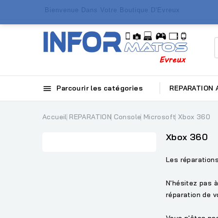
Bienvenue Dans Votre Boutique D'Evreux

Parcourir les catégories
REPARATION
Accueil
REPARATION
Console
Microsoft
Xbox 360
Xbox 360
Les réparation
N'hésitez pas à
réparation de v
Vous n'êtes pas