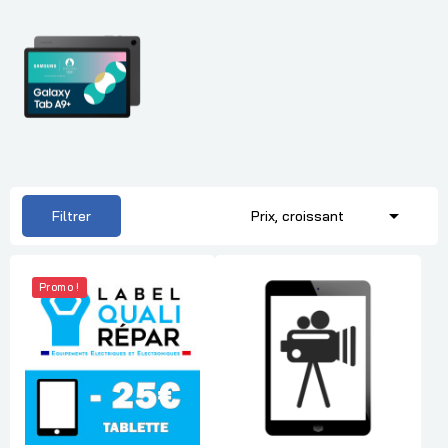

Filtrer
Prix, croissant
Promo !