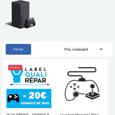

Filtrer
Prix, croissant
Promo !