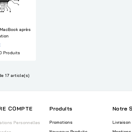
 MacBook après
ation
€
0 Produits
de 17 article(s)
RE COMPTE
Produits
Notre 
Promotions
Livraison
ations Personnelles
Nouveaux Produits
Mentions