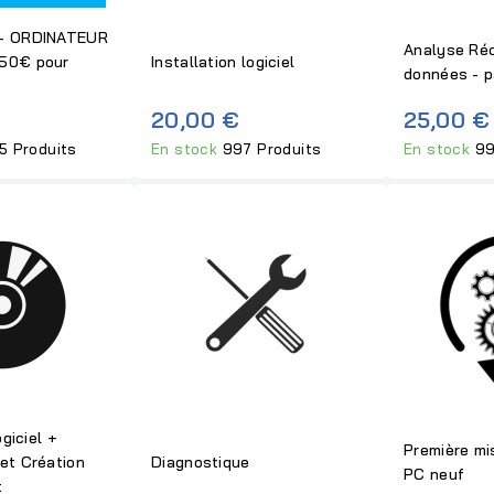
- ORDINATEUR
Analyse Réc
50€ pour
Installation logiciel
données - p
20,00 €
25,00 €
5 Produits
En stock
997 Produits
En stock
99
ogiciel +
Première mi
et Création
Diagnostique
PC neuf
t