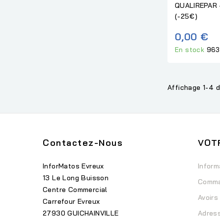
QUALIREPAR 
(-25€)
0,00 €
En stock
963
Affichage 1-4 d
Contactez-Nous
VOT
InforMatos Evreux
Inform
13 Le Long Buisson
Comm
Centre Commercial
Avoirs
Carrefour Evreux
27930 GUICHAINVILLE
Adres