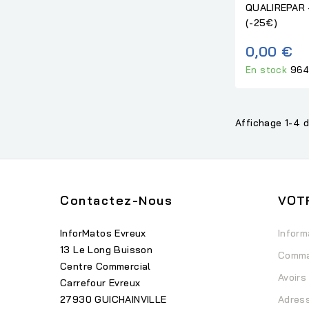
QUALIREPAR 
(-25€)
0,00 €
En stock
964
Affichage 1-4 d
Contactez-Nous
VOT
InforMatos Evreux
Inform
13 Le Long Buisson
Comm
Centre Commercial
Avoirs
Carrefour Evreux
27930 GUICHAINVILLE
Adres