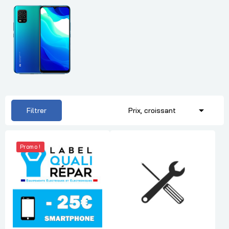

Filtrer
Prix, croissant
Promo !