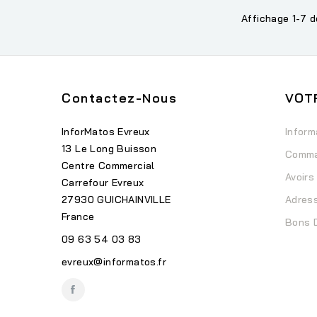
Affichage 1-7 d
Contactez-Nous
VOT
InforMatos Evreux
Inform
13 Le Long Buisson
Comm
Centre Commercial
Avoirs
Carrefour Evreux
27930 GUICHAINVILLE
Adres
France
Bons 
09 63 54 03 83
evreux@informatos.fr