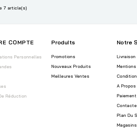
e 7 article(s)
RE COMPTE
Produits
Notre 
Promotions
Livraison
ations Personnelles
Nouveaux Produits
Mentions
andes
Meilleures Ventes
Condition
A Propos
ses
Paiement
De Réduction
Contacte
Plan Du S
Magasins