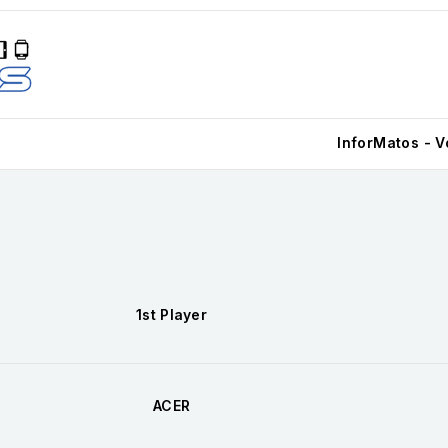
InforMatos - V
1st Player
ACER